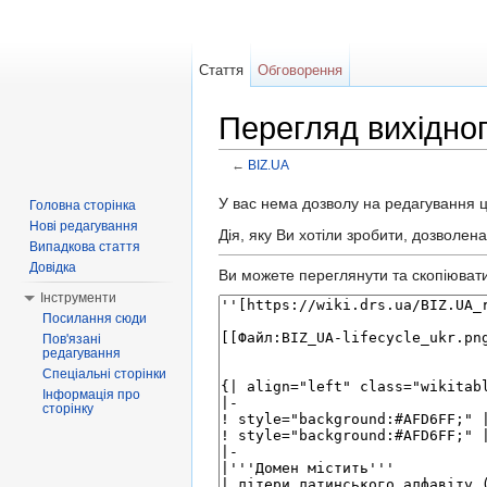
Стаття
Обговорення
Перегляд вихідног
←
BIZ.UA
Перейти до:
навігація
,
пошук
У вас нема дозволу на редагування ці
Головна сторінка
Нові редагування
Дія, яку Ви хотіли зробити, дозволен
Випадкова стаття
Довідка
Ви можете переглянути та скопіювати 
Інструменти
Посилання сюди
Пов'язані
редагування
Спеціальні сторінки
Інформація про
сторінку