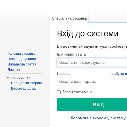
Спеціальна сторінка
Вхід до системи
Перейти до:
навігація
,
пошук
Ви повинні активувати куки (cookies) 
Головна сторінка
Ім'я користувача
Нові редагування
Випадкова стаття
Довідка
Пароль
Забули 
Інструменти
Спеціальні сторінки
Версія до друку
Запам'ятати мене
Допомога з входом у систему