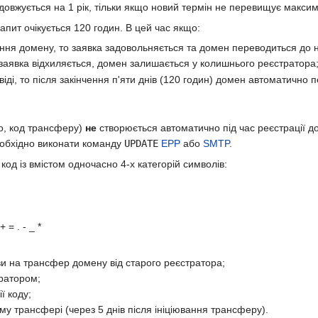
довжується на 1 рік, тільки якщо новий термін не перевищує макси
апит очікується 120 годин. В цей час якщо:
ння домену, то заявка задовольняється та домен переводиться до 
 заявка відхиляється, домен залишається у колишнього реєстратора
іді, то після закінчення п'яти днів (120 годин) домен автоматично
fo, код трансферу)
не
створюється автоматично під час реєстрації д
еобхідно виконати команду
UPDATE
EPP
або
SMTP
.
од із вмістом одночасно 4-х категорій символів:
 = . - _ *
и на трансфер домену від старого реєстратора;
ратором;
ї коду;
му трансфері (через 5 днів після ініціювання трансферу).