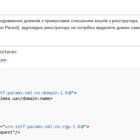
довження доменів з примусовим списанням коштів з реєстратора, т
n Period), відповідно реєстратору не потрібно видаляти домен само
estore>
.
EPP
:
tf:params:xml:ns:domain-1.0
">

imea.ua</domain:name>

="
urn:ietf:params:xml:ns:rgp-1.0
">

quest"/>
