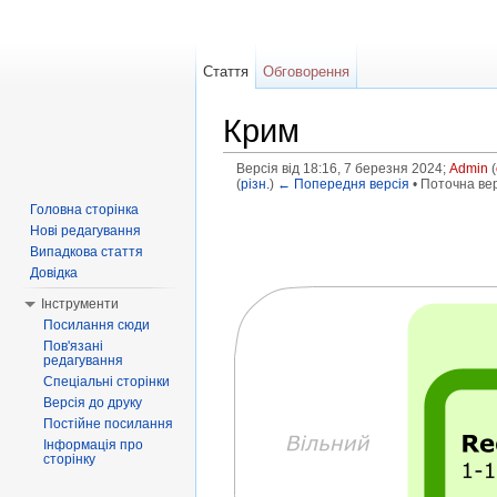
Стаття
Обговорення
Крим
Версія від 18:16, 7 березня 2024;
Admin
(
(
різн.
)
← Попередня версія
• Поточна верс
Перейти до:
навігація
,
пошук
Головна сторінка
Нові редагування
Випадкова стаття
Довідка
Інструменти
Посилання сюди
Пов'язані
редагування
Спеціальні сторінки
Версія до друку
Постійне посилання
Інформація про
сторінку