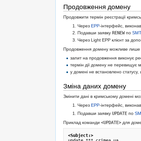
Продовження домену
Продовжити термін реєстрації крим
Через
EPP
-інтерфейс, викон
Подавши заявку
RENEW
по
SMT
Через Light EPP клієнт за доп
Продовження домену можливе лише 
запит на продовження виконує ре
термін дії домену не перевищує 
у домені не встановлено статусу
Зміна даних домену
Змінити дані в кримському домені мо
Через
EPP
-інтерфейс, викон
Подавши заявку
UPDATE
по
SM
Приклад команди
<UPDATE>
для доме
<Subject:
>
update ***.crimea.ua
