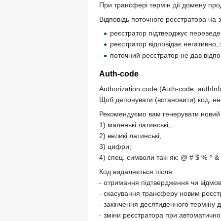
При трансфері термін дії домену про
Відповідь поточного реєстратора на з
реєстратор підтверджує переведе
реєстратор відповідає негативно,
поточний реєстратор не дав відпов
Auth-code
Authorization code (Auth-code, authIn
Щоб депонувати (встановити) код, н
Рекомендуємо вам генерувати новий к
1) маленькі латинські;
2) великі латинські;
3) цифри;
4) спец. символи такі як: @ # $ % ^ & +
Код видаляється після:
- отримання підтвердження чи відмов
- скасування трансферу новим реєст
- закінчення десятиденного терміну ді
- зміни реєстратора при автоматично