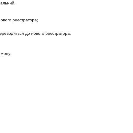
мальний.
нового реєстратора;
;
 переводиться до нового реєстратора.
омену.