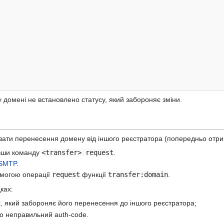
 домені не встановлено статусу, який забороняє зміни.
ати перенесення домену від іншого реєстратора (попередньо отрим
авши команду
<transfer> request
.
SMTP
.
омогою операції
request
функції
transfer:domain
.
ках:
с, який забороняє його перенесення до іншого реєстратора;
но неправильний auth-code.