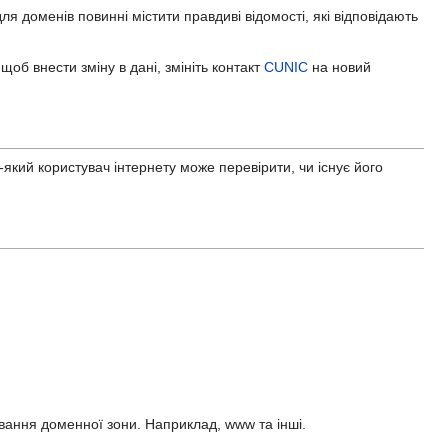
для доменів повинні містити правдиві відомості, які відповідають
об внести зміну в дані, змініть контакт
CUNIC
на новий
ь-який користувач інтернету може перевірити, чи існує його
вання доменної зони. Наприклад, www та інші.