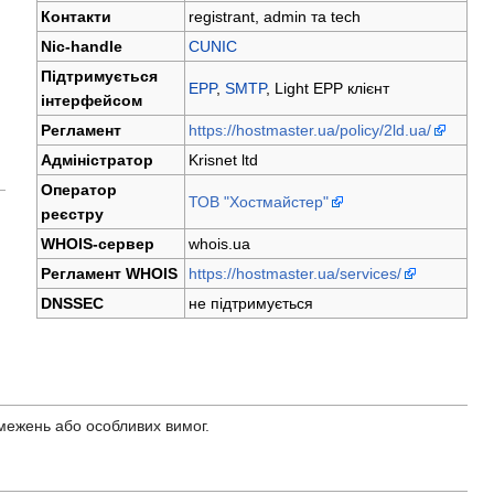
Контакти
registrant, admin та tech
Nic-handle
CUNIC
Підтримується
EPP
,
SMTP
, Light EPP клієнт
інтерфейсом
Регламент
https://hostmaster.ua/policy/2ld.ua/
Адміністратор
Krisnet ltd
Оператор
ТОВ "Хостмайстер"
реєстру
WHOIS-сервер
whois.ua
Регламент WHOIS
https://hostmaster.ua/services/
DNSSEC
не підтримується
бмежень або особливих вимог.