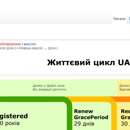
Читати
обговорення
•
внесок
)
ія (різн.) • Новіша версія → (різн.)