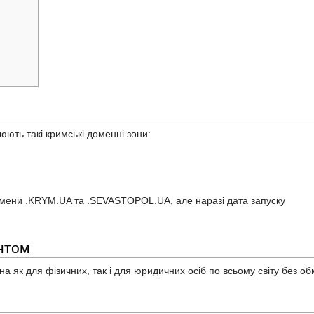
ють такі кримські доменні зони:
омени .KRYM.UA та .SEVASTOPOL.UA, але наразі дата запуску
нтом
а як для фізичних, так і для юридичних осіб по всьому світу без о