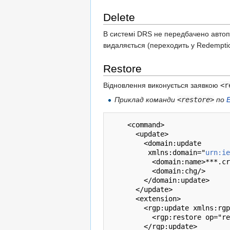
Delete
В системі DRS не передбачено автопо
видаляється (переходить у Redemptio
Restore
Відновлення виконується заявкою
<r
Приклад команди
<restore>
по
    <command>

      <update>

        <domain:update

         xmlns:domain="
urn:ie
          <domain:name>***.cr
          <domain:chg/>

        </domain:update>

      </update>

      <extension>

        <rgp:update xmlns:rgp
          <rgp:restore op="re
        </rgp:update>
