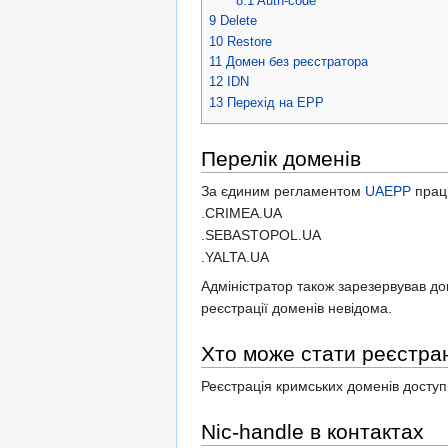
8.1
Auth-code
9
Delete
10
Restore
11
Домен без реєстратора
12
IDN
13
Перехід на EPP
Перелік доменів
За єдиним регламентом
UAEPP
працю
.CRIMEA.UA
.SEBASTOPOL.UA
.YALTA.UA
Адміністратор також зарезервував д
реєстрації доменів невідома.
Хто може стати реєстра
Реєстрація кримських доменів доступн
Nic-handle в контактах