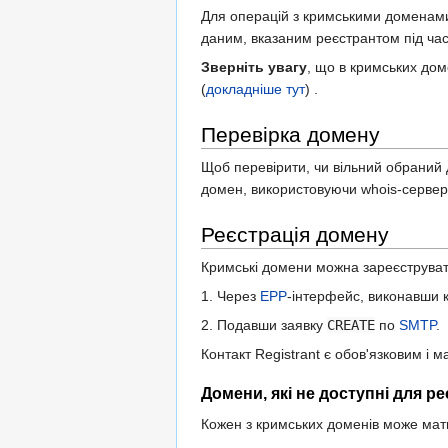
Для операцій з кримськими доменам
даним, вказаним реєстрантом під ча
Зверніть увагу
, що в кримських дом
(
докладніше тут
) .
Перевірка домену
Щоб перевірити, чи вільний обраний
домен, використовуючи whois-сервер
Реєстрація домену
Кримські домени можна зареєструвати
1. Через
EPP
-інтерфейс, виконавши
2. Подавши заявку
CREATE
по
SMTP
.
Контакт Registrant є обов'язковим і 
Домени, які не доступні для ре
Кожен з кримських доменів може мати