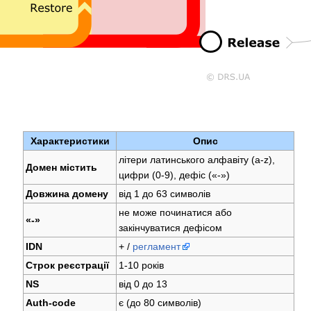
Характеристики
Опис
літери латинського алфавіту (a-z),
Домен містить
цифри (0-9), дефіс («-»)
Довжина домену
від 1 до 63 символів
не може починатися або
«-»
закінчуватися дефісом
IDN
+ /
регламент
Строк реєстрації
1-10 років
NS
від 0 до 13
Auth-code
є (до 80 символів)