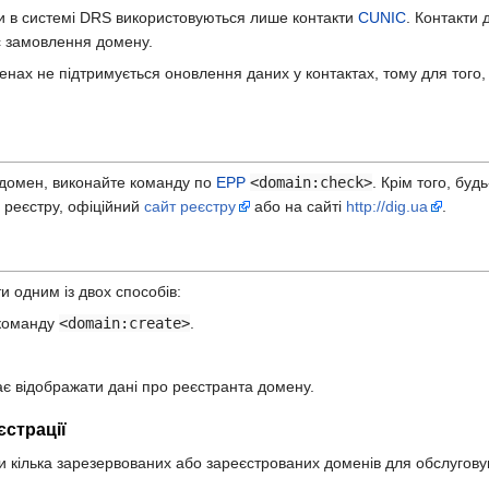
и в системі DRS використовуються лише контакти
CUNIC
. Контакти 
с замовлення домену.
енах не підтримується оновлення даних у контактах, тому для того, щ
 домен, виконайте команду по
EPP
<domain:check>
. Крім того, буд
 реєстру, офіційний
сайт реєстру
або на сайті
http://dig.ua
.
 одним із двох способів:
 команду
<domain:create>
.
має відображати дані про реєстранта домену.
єстрації
 кілька зарезервованих або зареєстрованих доменів для обслугову