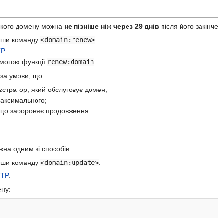
ського домену можна
не пізніше ніж через 29 днів
після його закінч
авши команду
<domain:renew>
.
P
.
омогою функції
renew:domain
.
за умови, що:
єстратор, який обслуговує домен;
максимального;
, що забороняє продовження.
жна одним зі способів:
авши команду
<domain:update>
.
TP
.
ну: