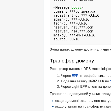
<Message
 body:
>
domain: ***.crimea.ua

registrant-c: ***-CUNIC

admin-c: ***-CUNIC

tech-c: ***-CUNIC

nserver: ns3.***.com

nserver: ns4.***.com

mnt-by: ***-MNT-CUNIC

source: CUNIC
Зміна даних домену доступна, якщо у
Трансфер домену
Реєстратор системи DRS може ініціюв
Через
EPP
-інтерфейс, викон
Подавши заявку
TRANSFER
по
Через Light EPP клієнт за доп
Трансфер недоступний у таких випад
якщо в домені встановлено стату
якщо у запиті на трансфер вказа