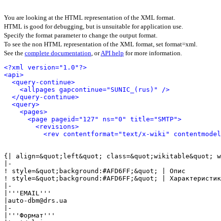
You are looking at the HTML representation of the XML format.
HTML is good for debugging, but is unsuitable for application use.
Specify the format parameter to change the output format.
To see the non HTML representation of the XML format, set format=xml.
See the
complete documentation
, or
API help
for more information.
<?xml version="1.0"?>
<api>
<query-continue>
<allpages gapcontinue="SUNIC_(rus)" />
</query-continue>
<query>
<pages>
<page pageid="127" ns="0" title="SMTP">
<revisions>
<rev contentformat="text/x-wiki" contentmode