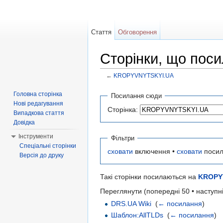
Стаття
Обговорення
Сторінки, що по
←
KROPYVNYTSKYI.UA
Перейти до:
навігація
,
пошук
Головна сторінка
Посилання сюди
Нові редагування
Сторінка:
Випадкова стаття
Довідка
Інструменти
Фільтри
Спеціальні сторінки
сховати
включення •
сховати
посил
Версія до друку
Такі сторінки посилаються на
KROPY
Переглянути (попередні 50 • наступні
DRS.UA Wiki
‎
(
← посилання
)
Шаблон:AllTLDs
‎
(
← посилання
)