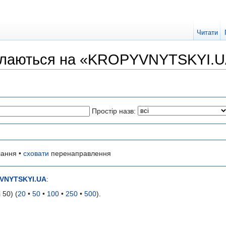
Читати
силаються на «KROPYVNYTSKYI.
Простір назв:
ання •
сховати
перенаправлення
VNYTSKYI.UA
:
 50) (
20
•
50
•
100
•
250
•
500
).