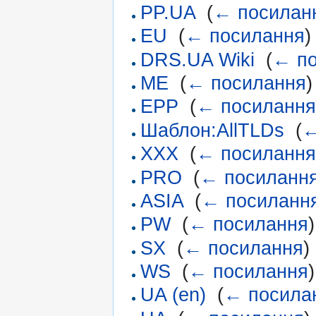
PP.UA
‎
(
← посилан
EU
‎
(
← посилання
)
DRS.UA Wiki
‎
(
← п
ME
‎
(
← посилання
)
EPP
‎
(
← посиланн
Шаблон:AllTLDs
‎
(
←
XXX
‎
(
← посиланн
PRO
‎
(
← посиланн
ASIA
‎
(
← посиланн
PW
‎
(
← посилання
)
SX
‎
(
← посилання
)
WS
‎
(
← посилання
)
UA (en)
‎
(
← посила