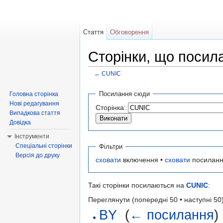
Стаття
Обговорення
Сторінки, що поси
←
CUNIC
Перейти до:
навігація
,
пошук
Посилання сюди
Головна сторінка
Нові редагування
Сторінка:
Випадкова стаття
Довідка
Інструменти
Спеціальні сторінки
Фільтри
Версія до друку
сховати
включення •
сховати
посиланн
Такі сторінки посилаються на
CUNIC
:
Переглянути (попередні 50 • наступні 50)
BY
‎
(
← посилання
)