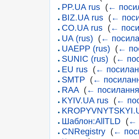
PP.UA rus
‎
(
← поси
BIZ.UA rus
‎
(
← пос
CO.UA rus
‎
(
← пос
UA (rus)
‎
(
← посил
UAEPP (rus)
‎
(
← по
SUNIC (rus)
‎
(
← по
EU rus
‎
(
← посилан
SMTP
‎
(
← посилан
RAA
‎
(
← посиланн
KYIV.UA rus
‎
(
← по
KROPYVNYTSKYI.
Шаблон:AllTLD
‎
(
← 
CNRegistry
‎
(
← пос