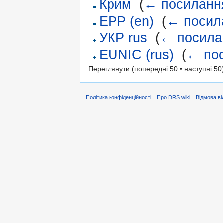
Крим
‎
(
← посиланн
EPP (en)
‎
(
← посил
УКР rus
‎
(
← посила
EUNIC (rus)
‎
(
← по
Переглянути (попередні 50 • наступні 50)
Політика конфіденційності
Про DRS wiki
Відмова ві